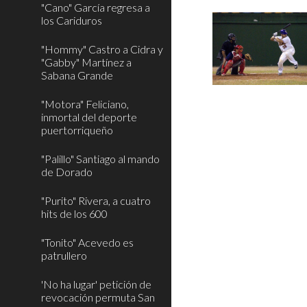
"Cano" García regresa a
los Cariduros
"Hommy" Castro a Cidra y
"Gabby" Martínez a
Sabana Grande
"Motora" Feliciano,
inmortal del deporte
puertorriqueño
"Palillo" Santiago al mando
de Dorado
"Purito" Rivera, a cuatro
hits de los 600
"Tonito" Acevedo es
patrullero
'No ha lugar' petición de
revocación permuta San