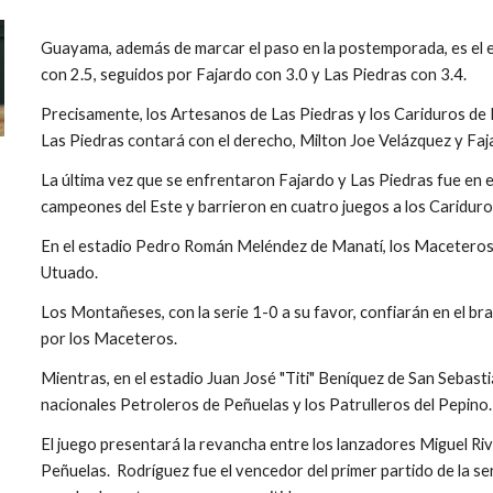
Guayama, además de marcar el paso en la postemporada, es el eq
con 2.5, seguidos por Fajardo con 3.0 y Las Piedras con 3.4.
Precisamente, los Artesanos de Las Piedras y los Cariduros de F
Las Piedras contará con el derecho, Milton Joe Velázquez y Faja
La última vez que se enfrentaron Fajardo y Las Piedras fue en e
campeones del Este y barrieron en cuatro juegos a los Cariduro
En el estadio Pedro Román Meléndez de Manatí, los Maceteros de
Utuado.  
Los Montañeses, con la serie 1-0 a su favor, confiarán en el bra
por los Maceteros.
Mientras, en el estadio Juan José "Titi" Beníquez de San Sebas
nacionales Petroleros de Peñuelas y los Patrulleros del Pepino.
El juego presentará la revancha entre los lanzadores Miguel Riv
Peñuelas.  Rodríguez fue el vencedor del primer partido de la se