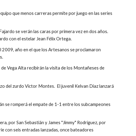
uipo que menos carreras permite por juego en las series 
ajardo se verán las caras por primera vez en dos años.  
rdo con el estelar Jean Félix Ortega.
l 2009, año en el que los Artesanos se proclamaron 
s.
 Vega Alta recibirán la visita de los Montañeses de 
zo del zurdo Víctor Montes.  El juvenil Kelvan Diaz lanzará 
tián se romperá el empate de 1-1 entre los subcampeones 
era, por San Sebastián y James "Jimmy" Rodríguez, por 
rie con seis entradas lanzadas, once bateadores 