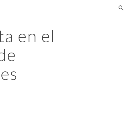
ion
a en el 
de 
es