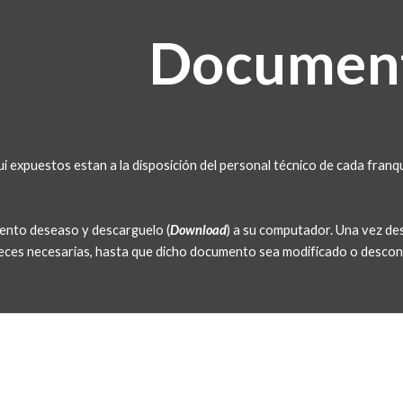
ip to main content
Skip to navigat
Documen
 expuestos estan a la disposición del personal técnico de cada franqu
ento deseaso y descarguelo (
Download
) a su computador. Una vez de
 veces necesarias, hasta que dicho documento sea modificado o descon