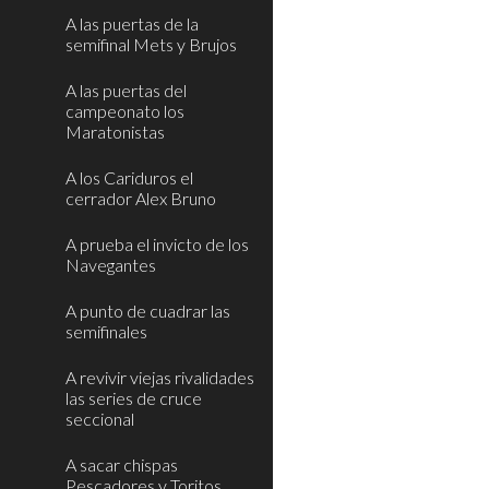
A las puertas de la
semifinal Mets y Brujos
A las puertas del
campeonato los
Maratonistas
A los Cariduros el
cerrador Alex Bruno
A prueba el invicto de los
Navegantes
A punto de cuadrar las
semifinales
A revivir viejas rivalidades
las series de cruce
seccional
A sacar chispas
Pescadores y Toritos