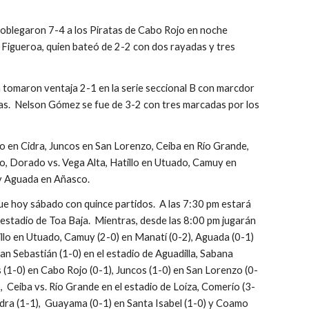
oblegaron 7-4 a los Piratas de Cabo Rojo en noche 
 Figueroa, quien bateó de 2-2 con dos rayadas y tres 
 tomaron ventaja 2-1 en la serie seccional B con marcdor 
s.  Nelson Gómez se fue de 3-2 con tres marcadas por los 
o en Cidra, Juncos en San Lorenzo, Ceiba en Río Grande, 
, Dorado vs. Vega Alta, Hatillo en Utuado, Camuy en 
y Aguada en Añasco.
gue hoy sábado con quince partidos.  A las 7:30 pm estará 
 estadio de Toa Baja.  Mientras, desde las 8:00 pm jugarán 
llo en Utuado, Camuy (2-0) en Manatí (0-2), Aguada (0-1) 
n Sebastián (1-0) en el estadio de Aguadilla, Sabana 
 (1-0) en Cabo Rojo (0-1), Juncos (1-0) en San Lorenzo (0-
,  Ceiba vs. Río Grande en el estadio de Loíza, Comerío (3-
idra (1-1),  Guayama (0-1) en Santa Isabel (1-0) y Coamo 