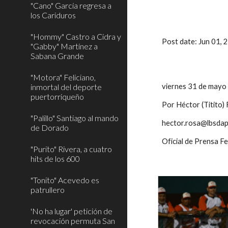
"Cano" García regresa a
los Cariduros
"Hommy" Castro a Cidra y
Post date: Jun 01,
"Gabby" Martínez a
Sabana Grande
"Motora" Feliciano,
inmortal del deporte
viernes 31 de mayo
puertorriqueño
Por Héctor (Titito)
"Palillo" Santiago al mando
hector.rosa@lbsdap
de Dorado
Oficial de Prensa F
"Purito" Rivera, a cuatro
hits de los 600
"Tonito" Acevedo es
patrullero
'No ha lugar' petición de
revocación permuta San