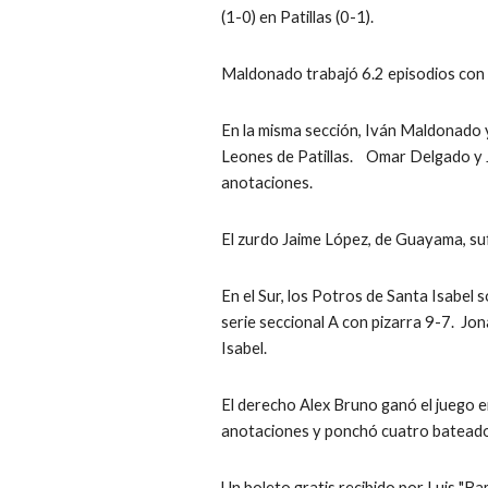
(1-0) en Patillas (0-1).
Maldonado trabajó 6.2 episodios con 
En la misma sección, Iván Maldonado 
Leones de Patillas.    Omar Delgado y 
anotaciones.  
El zurdo Jaime López, de Guayama, suf
En el Sur, los Potros de Santa Isabel s
serie seccional A con pizarra 9-7.  J
Isabel.
El derecho Alex Bruno ganó el juego en
anotaciones y ponchó cuatro batead
Un boleto gratis recibido por Luis "Ba