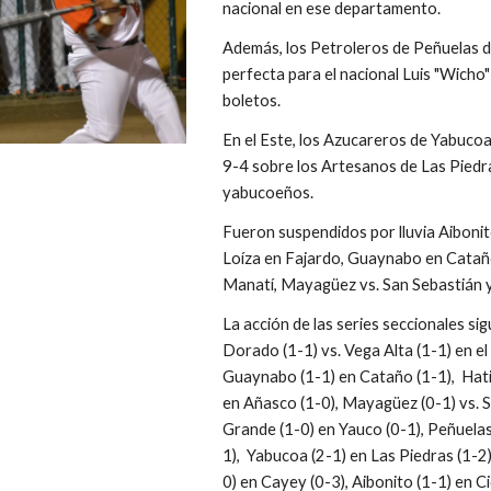
nacional en ese departamento.
Además, los Petroleros de Peñuelas d
perfecta para el nacional Luis "Wicho"
boletos.
En el Este, los Azucareros de Yabucoa
9-4 sobre los Artesanos de Las Piedra
yabucoeños.
Fueron suspendidos por lluvia Aibonit
Loíza en Fajardo, Guaynabo en Cataño
Manatí, Mayagüez vs. San Sebastián 
La acción de las series seccionales si
Dorado (1-1) vs. Vega Alta (1-1) en el
Guaynabo (1-1) en Cataño (1-1),  Hati
en Añasco (1-0), Mayagüez (0-1) vs. Sa
Grande (1-0) en Yauco (0-1), Peñuelas
1),  Yabucoa (2-1) en Las Piedras (1-2)
0) en Cayey (0-3), Aibonito (1-1) en C