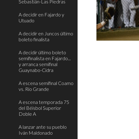
Sebastián-Las Piedras
A decidir en Fajardo y
Utuado
A decidir en Juncos último
boleto finalista
A decidir último boleto
semifinalista en Fajardo...
y arranca semifinal
Guaynabo-Cidra
A escena semifinal Coamo
vs. Río Grande
A escena temporada 75
del Béisbol Superior
Doble A
A lanzar ante su pueblo
Iván Maldonado