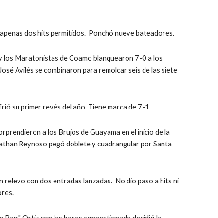
apenas dos hits permitidos.  Ponchó nueve bateadores.
y los Maratonistas de Coamo blanquearon 7-0 a los 
José Avilés se combinaron para remolcar seis de las siete 
rió su primer revés del año. Tiene marca de 7-1.
orprendieron a los Brujos de Guayama en el inicio de la 
onathan Reynoso pegó doblete y cuadrangular por Santa 
 relevo con dos entradas lanzadas.  No dio paso a hits ni 
ores.
m Bam" Ortiz con las bases congestionada decidió la 