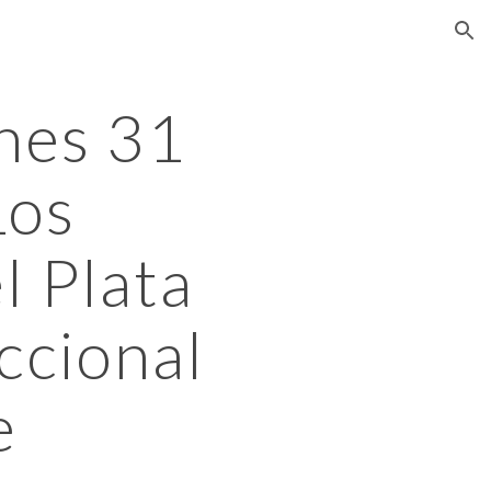
ion
es 31 
os 
 Plata 
ccional 
e