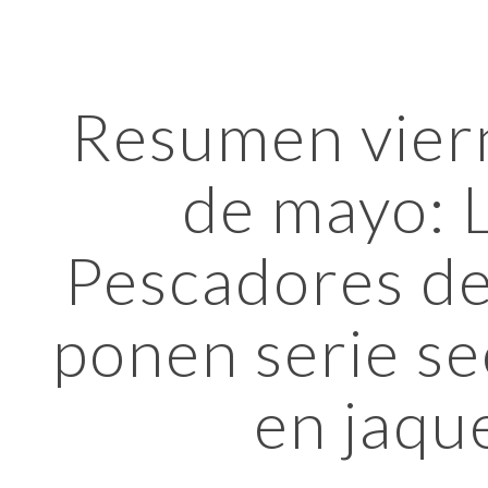
ip to main content
Skip to navigat
Resumen viern
de mayo: L
Pescadores del
ponen serie se
en jaqu