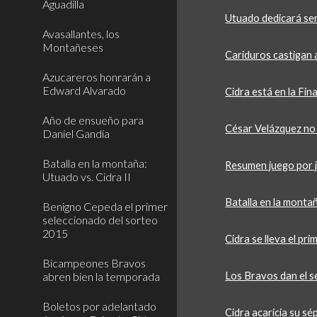
Aguadilla
Utuado dedicará ser
Avasallantes, los
Montañeses
Cariduros castigan 
Azucareros honrarán a
Edward Alvarado
Cidra está en la Fin
Año de ensueño para
César Velázquez no 
Daniel Gandía
Batalla en la montaña:
Resumen juego por 
Utuado vs. Cidra II
Batalla en la montañ
Benigno Cepeda el primer
seleccionado del sorteo
2015
Cidra se lleva el pri
Bicampeones Bravos
abren bien la temporada
Los Bravos dan el 
Boletos por adelantado
Cidra acaricia su sé