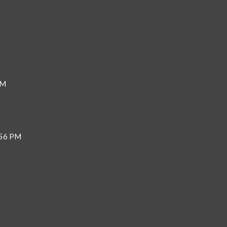
PM
7:56 PM