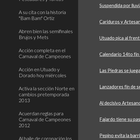
Suspendida por lluvi
A su cita con la historia
"Bam Bam" Ortiz
Cariduros y Artesan
Abren bien las semifinales
Brujos y Mets
Utuado pica al frente
Acción completa en el
Calendario 14to fi
Carnaval de Campeones
Acción en Utuado y
Las Piedras se juega
Dorado hoy miércoles
Lanzadores fin de s
Activa la sección Norte en
cambios pretemporada
2013
Al decisivo Artesan
Acuerdan reglas para
Carnaval de Campeones
Fajardo tiene su pas
2012
Pepino evita la barr
Al baile de coronación los