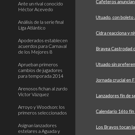
Cafeteros anuncian
Ante un rival conocido
Héctor Acevedo
Utuado, con boleto a
Análisis de la serie final
Liga Atlántico
Cidra reacciona y ni
Apoderados establecen
acuerdos para Carnaval
Bravea Castrodad c
de los Mejores 8
Aprueban primeros
Utuado sin preferenc
cambios de jugadores
para temporada 2014
Jornada crucial en 
Arenosos fichan al zurdo
Víctor Vázquez
Lanzadores fin de s
Arroyo y Woodson: los
Calendario 16to fi
primeros seleccionados
Asignan lanzadores
Los Bravos tocan la
estelares a Aguada y