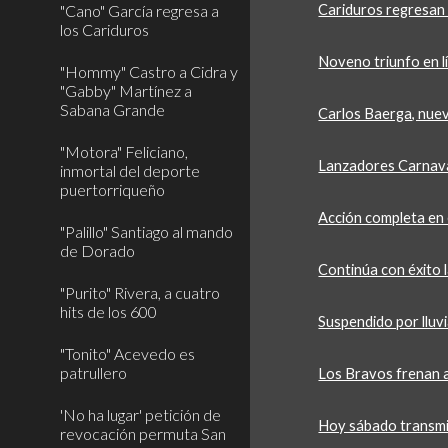
"Cano" García regresa a
Cariduros regresan 
los Cariduros
Noveno triunfo en l
"Hommy" Castro a Cidra y
"Gabby" Martínez a
Sabana Grande
Carlos Baerga, nue
"Motora" Feliciano,
Lanzadores Carnav
inmortal del deporte
puertorriqueño
Acción completa en
"Palillo" Santiago al mando
de Dorado
Continúa con éxito 
"Purito" Rivera, a cuatro
hits de los 600
Suspendido por lluv
"Tonito" Acevedo es
patrullero
Los Bravos frenan a
'No ha lugar' petición de
Hoy sábado transmi
revocación permuta San