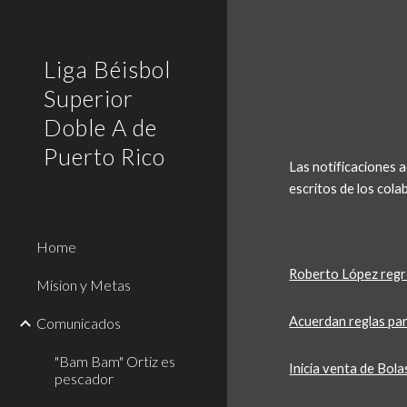
Sk
Liga Béisbol
Superior
Doble A de
Puerto Rico
Las notificaciones 
escritos de los cola
Home
Roberto López regr
Mision y Metas
Acuerdan reglas p
Comunicados
"Bam Bam" Ortiz es
Inicia venta de Bol
pescador