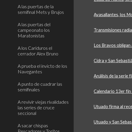
A las puertas de la
semifinal Mets y Brujos
Avasallantes, los 
A las puertas del
campeonato los
Transmisiones radia
Maratonistas
Los Bravos obligan 
A los Cariduros el
cerrador Alex Bruno
Cidra y San Sebastiá
A prueba el invicto de los
Navegantes
Análisis de la serie f
A punto de cuadrar las
semifinales
Calendario 13er fi
A revivir viejas rivalidades
Utuado firma al rec
las series de cruce
seccional
Utuado y San Sebasti
A sacar chispas
Pescadores y Toritos