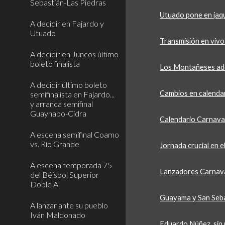
Sebastián-Las Piedras
Utuado pone en jaq
A decidir en Fajardo y
Utuado
Transmisión en viv
A decidir en Juncos último
boleto finalista
Los Montañeses adel
A decidir último boleto
Cambios en calenda
semifinalista en Fajardo...
y arranca semifinal
Guaynabo-Cidra
Calendario Carnav
A escena semifinal Coamo
vs. Río Grande
Jornada crucial en 
A escena temporada 75
Lanzadores Carnav
del Béisbol Superior
Doble A
Guayama y San Sebas
A lanzar ante su pueblo
Iván Maldonado
Eduardo Núñez, sin 