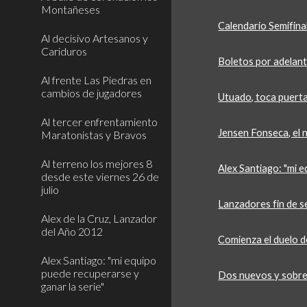
Montañeses
Calendario Semifina
Al decisivo Artesanos y
Cariduros
Boletos por adelan
Al frente Las Piedras en
cambios de jugadores
Utuado, toca puerta
Al tercer enfrentamiento
Jensen Fonseca, el
Maratonistas y Bravos
Al terreno los mejores 8
Alex Santiago: "mi e
desde este viernes 26 de
julio
Lanzadores fin de s
Alex de la Cruz, Lanzador
del Año 2012
Comienza el duelo de
Alex Santiago: "mi equipo
puede recuperarse y
Dos nuevos y sobre
ganar la serie"