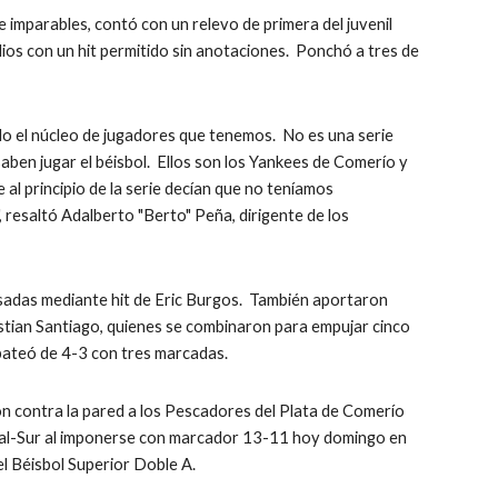
 imparables, contó con un relevo de primera del juvenil 
os con un hit permitido sin anotaciones.  Ponchó a tres de 
el núcleo de jugadores que tenemos.  No es una serie 
saben jugar el béisbol.  Ellos son los Yankees de Comerío y 
l principio de la serie decían que no teníamos 
resaltó Adalberto "Berto" Peña, dirigente de los 
sadas mediante hit de Eric Burgos.  También aportaron 
stian Santiago, quienes se combinaron para empujar cinco 
bateó de 4-3 con tres marcadas.
contra la pared a los Pescadores del Plata de Comerío 
tral-Sur al imponerse con marcador 13-11 hoy domingo en 
l Béisbol Superior Doble A.