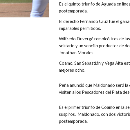
Es el quinto triunfo de Aguada en línea
postemporada.
El derecho Fernando Cruz fue el ganad
imparables permitidos.  
Wilfredo Duvergé remolcó tres de las
solitario y un sencillo productor de d
Jonathan Morales.
Coamo, San Sebastián y Vega Alta están
mejores ocho.
Peña anunció que Maldonado será la c
visiten a los Pescadores del Plata des
Es el primer triunfo de Coamo en la se
suspiros.  Maldonado, con dos victorias
postemporada. 