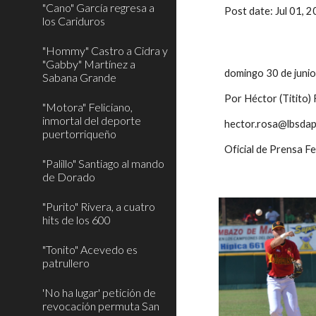
"Cano" García regresa a
Post date: Jul 01,
los Cariduros
"Hommy" Castro a Cidra y
"Gabby" Martínez a
domingo 30 de juni
Sabana Grande
Por Héctor (Titito)
"Motora" Feliciano,
inmortal del deporte
hector.rosa@lbsdap
puertorriqueño
Oficial de Prensa F
"Palillo" Santiago al mando
de Dorado
"Purito" Rivera, a cuatro
hits de los 600
"Tonito" Acevedo es
patrullero
'No ha lugar' petición de
revocación permuta San