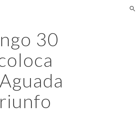
ion
ngo 30 
coloca 
 Aguada 
riunfo