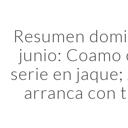
ip to main content
Skip to navigat
Resumen domi
junio: Coamo 
serie en jaque;
arranca con t