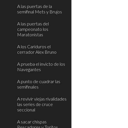
A las puertas de la
semifinal Mets y Brujos
A las puertas del
campeonato los
Maratonistas
A los Cariduros el
cerrador Alex Bruno
A prueba el invicto de los
Navegantes
A punto de cuadrar las
semifinales
A revivir viejas rivalidades
las series de cruce
seccional
A sacar chispas
Pescadores y Toritos