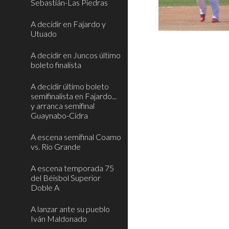
Sebastián-Las Piedras
A decidir en Fajardo y
Utuado
A decidir en Juncos último
boleto finalista
A decidir último boleto
semifinalista en Fajardo...
y arranca semifinal
Guaynabo-Cidra
A escena semifinal Coamo
vs. Río Grande
A escena temporada 75
del Béisbol Superior
Doble A
A lanzar ante su pueblo
Iván Maldonado