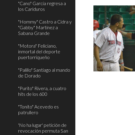
"Cano" García regresa a
los Cariduros
"Hommy" Castro a Cidra y
"Gabby" Martínez a
Sabana Grande
"Motora" Feliciano,
inmortal del deporte
puertorriqueño
"Palillo" Santiago al mando
de Dorado
"Purito" Rivera, a cuatro
hits de los 600
"Tonito" Acevedo es
patrullero
'No ha lugar' petición de
revocación permuta San