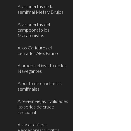
A las puertas de la
semifinal Mets y Brujos
A las puertas del
campeonato los
Maratonistas
A los Cariduros el
cerrador Alex Bruno
A prueba el invicto de los
Navegantes
A punto de cuadrar las
semifinales
A revivir viejas rivalidades
las series de cruce
seccional
A sacar chispas
Pescadores y Toritos