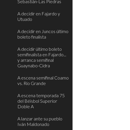
Sebastián-Las Piedras
A decidir en Fajardo y
Utuado
A decidir en Juncos último
boleto finalista
A decidir último boleto
semifinalista en Fajardo...
y arranca semifinal
Guaynabo-Cidra
A escena semifinal Coamo
vs. Río Grande
A escena temporada 75
del Béisbol Superior
Doble A
A lanzar ante su pueblo
Iván Maldonado