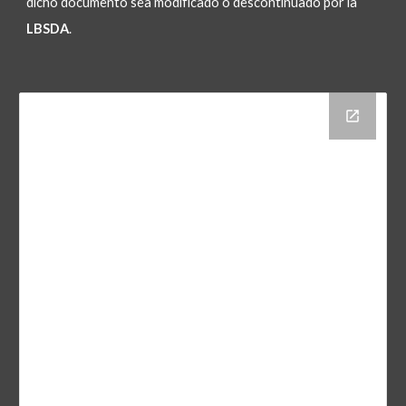
dicho documento sea modificado o descontinuado por la 
LBSDA
.