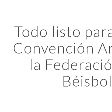
ip to main content
Skip to navigat
Todo listo par
Convención An
la Federació
Béisbo