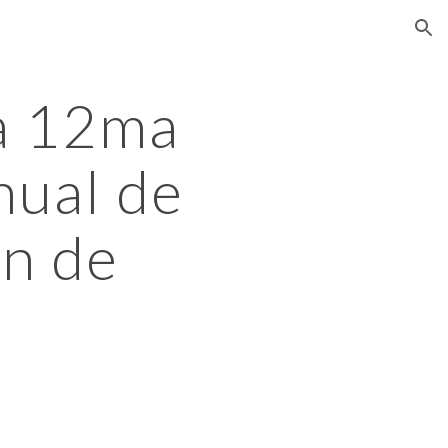
ion
a 12ma 
ual de 
n de 
l