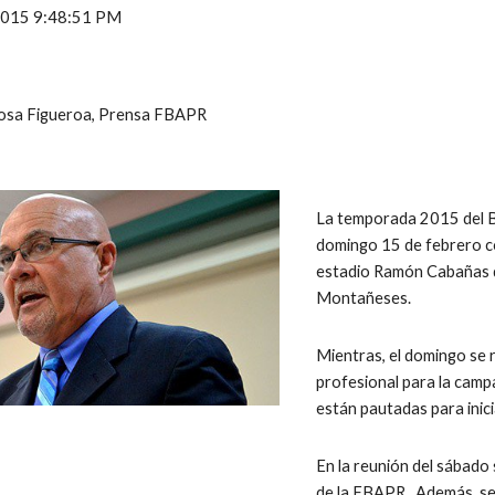
 2015 9:48:51 PM
Rosa Figueroa, Prensa FBAPR
La temporada 2015 del Bé
domingo 15 de febrero con
estadio Ramón Cabañas d
Montañeses.
Mientras, el domingo se r
profesional para la camp
están pautadas para inici
En la reunión del sábado 
de la FBAPR.  Además, se 