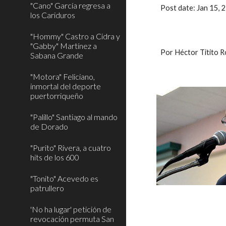
"Cano" García regresa a
Post date: Jan 15,
los Cariduros
"Hommy" Castro a Cidra y
"Gabby" Martínez a
Por Héctor Titito 
Sabana Grande
"Motora" Feliciano,
inmortal del deporte
puertorriqueño
"Palillo" Santiago al mando
de Dorado
"Purito" Rivera, a cuatro
hits de los 600
"Tonito" Acevedo es
patrullero
'No ha lugar' petición de
revocación permuta San