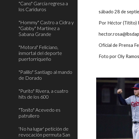
"Cano" García regresa a
los Cariduros
sábado 28 de septi
"Hommy" Castro a Cidra y
Por Héctor (Titito)
"Gabby" Martínez a
Sabana Grande
hector.rosa@lbsdap
Oficial de Prensa F
"Motora" Feliciano,
inmortal del deporte
Foto por Oly Ramo
puertorriqueño
"Palillo" Santiago al mando
de Dorado
"Purito" Rivera, a cuatro
hits de los 600
"Tonito" Acevedo es
patrullero
'No ha lugar' petición de
revocación permuta San