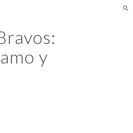
ion
Bravos: 
oamo y 