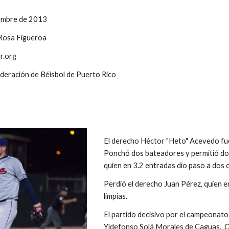
embre de 2013
 Rosa Figueroa
r.org
ederación de Béisbol de Puerto Rico
s
El derecho Héctor "Heto" Acevedo fue 
Ponchó dos bateadores y permitió dos c
quien en 3.2 entradas dio paso a dos c
Perdió el derecho Juan Pérez, quien en
limpias.
El partido decisivo por el campeonato
Yldefonso Solá Morales de Caguas.  Ci