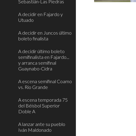
Sebastián-Las Piedras
A decidir en Fajardo y
Utuado
A decidir en Juncos último
boleto finalista
A decidir último boleto
semifinalista en Fajardo...
y arranca semifinal
Guaynabo-Cidra
A escena semifinal Coamo
vs. Río Grande
A escena temporada 75
del Béisbol Superior
Doble A
A lanzar ante su pueblo
Iván Maldonado