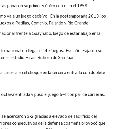
as ganaron su primer y único cetro en el 1958.
amo va a un juego decisivo.  En la postemporada 2013, los 
egos a Patillas, Comerío, Fajardo y Río Grande.  
 nacional frente a Guaynabo, luego de estar abajo en la 
 nacional no llega a siete juegos.  Ese año, Fajardo se 
en el estadio Hiram Bithorn de San Juan.
 carrera en el choque en la tercera entrada con doblete 
ctava entrada y puso el juego 6-4 con par de carreras, 
 se acercaron 3-2 gracias a elevado de sacrificio del 
rrores consecutivos de la defensa coameña provocó que 