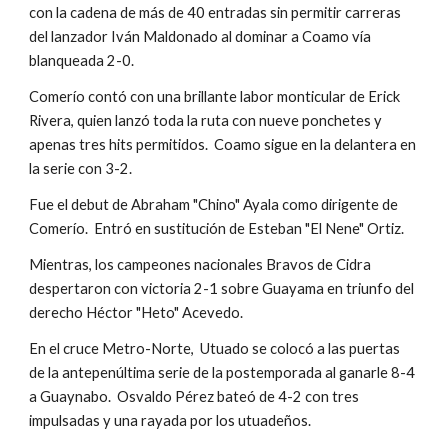
con la cadena de más de 40 entradas sin permitir carreras 
del lanzador Iván Maldonado al dominar a Coamo vía 
blanqueada 2-0.
Comerío contó con una brillante labor monticular de Erick 
Rivera, quien lanzó toda la ruta con nueve ponchetes y 
apenas tres hits permitidos.  Coamo sigue en la delantera en 
la serie con 3-2.
Fue el debut de Abraham "Chino" Ayala como dirigente de 
Comerío.  Entró en sustitución de Esteban "El Nene" Ortiz.
Mientras, los campeones nacionales Bravos de Cidra 
despertaron con victoria 2-1 sobre Guayama en triunfo del 
derecho Héctor "Heto" Acevedo.
En el cruce Metro-Norte,  Utuado se colocó a las puertas 
de la antepenúltima serie de la postemporada al ganarle 8-4 
a Guaynabo.  Osvaldo Pérez bateó de 4-2 con tres 
impulsadas y una rayada por los utuadeños.  