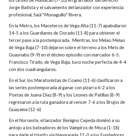
los Grises de Humacao (7-10) en gran labor del derecho 
Jorge Batista y el salvamento del lanzador con experiencia 
profesional, Saúl "Monaguillo" Rivera.
En la Metro, los Maceteros de Vega Alta (11-7) apabullaron 
14-5 a los Guardianes de Dorado (11-8) para obtener el 
tercer pase a la postemporada.  Mientras, los Melao Melao 
de Vega Baja (7-10) dejaron sobre el terreno a los Mets de 
Guaynabo (9-9) en el décimo episodio con marcador 6-5.  
Francisco Tirado, de Vega Baja, tuvo noche perfecta de 4-4 
con dos cuadrangulares.
En el Sur, los Maratonistas de Coamo (11-6) clasificaron a 
las series postemporada al ganar con pizarra 6-2 a los 
Poetas de Juana Díaz (8-9) y los Leones de Patillas (8-9) 
regresaron a la ruta ganadora al vencer 7-6 a los Brujos de 
Guayama (12-6)
En el Noroeste, el lanzador Benigno Cepeda dominó a su 
antojo a los bateadores de los Vampiros de Moca (1-18) 
para darle el triunfo vía blanqueada 12-0 a los Fundadores 