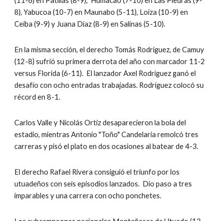
(11-6) en Patillas (8-9),  Humacao (7-10) en Las Piedras (9-
8), Yabucoa (10-7) en Maunabo (5-11), Loíza (10-9) en 
Ceiba (9-9) y Juana Díaz (8-9) en Salinas (5-10).
En la misma sección, el derecho Tomás Rodríguez, de Camuy 
(12-8) sufrió su primera derrota del año con marcador 11-2 
versus Florida (6-11).  El lanzador Axel Rodríguez ganó el 
desafío con ocho entradas trabajadas. Rodríguez colocó su 
récord en 8-1.
Carlos Valle y Nicolás Ortiz desaparecieron la bola del 
estadio, mientras Antonio "Toño" Candelaria remolcó tres 
carreras y pisó el plato en dos ocasiones al batear de 4-3.
El derecho Rafael Rivera consiguió el triunfo por los 
utuadeños con seis episodios lanzados.  Dio paso a tres 
imparables y una carrera con ocho ponchetes.