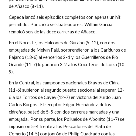
de Añasco (8-11).
Cepeda lanzó seis episodios completos con apenas un hit 
permitido.  Ponchó a seis bateadores.  William García  
remolcó seis de las doce carreras de Añasco.
En el Noreste, los Halcones de Gurabo (5-12), con dos 
empujadas de Melvin Falú, sorprendieron a los Cariduros de 
Fajardo (13-6) al vencerlos 2-1 y los Guerrilleros de Río 
Grande (11-7) le ganaron 3-2 a los Cocoteros de Loíza (10-
9).
En la Central, los campeones nacionales Bravos de Cidra 
(11-6) subieron al segundo puesto seccional al superar 12-
6 a los Toritos de Cayey (12-7) en victoria del zurdo Juan 
Carlos Burgos.  El receptor Edgar Hernández, de los 
cidreños, bateó de 5-5 con dos carreras marcadas y una 
empujada.  Por su parte, los Polluelos de Aibonito (11-7) se 
impusieron 5-4 frente a los Pescadores del Plata de 
Comerío (14-5) con jonrón de Phillip Cuadrado con las 