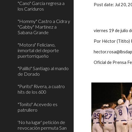
"Cano" García regresa a
Post date: Jul 20,
los Cariduros
"Hommy" Castro a Cidra y
"Gabby" Martínez a
viernes 19 de julio
Sabana Grande
Por Héctor (Titito)
"Motora" Feliciano,
inmortal del deporte
hector.rosa@lbsdap
puertorriqueño
Oficial de Prensa F
"Palillo" Santiago al mando
de Dorado
"Purito" Rivera, a cuatro
hits de los 600
"Tonito" Acevedo es
patrullero
'No ha lugar' petición de
revocación permuta San