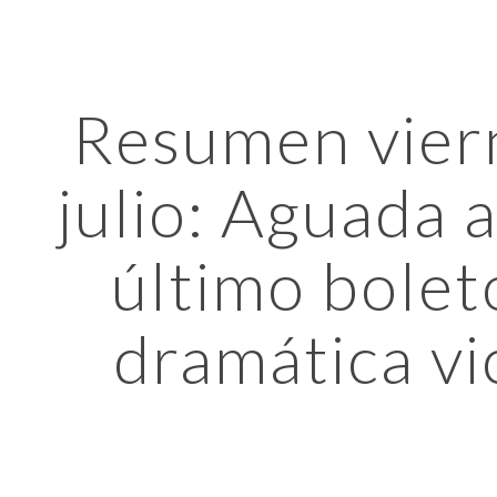
ip to main content
Skip to navigat
Resumen viern
julio: Aguada a
último bolet
dramática vi