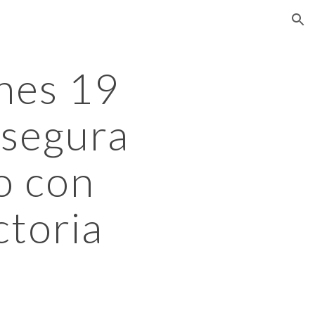
ion
es 19 
segura 
o con 
ctoria