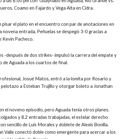
o a las 8:00 pm con  Guaynabo en Aguada, Río Grande vs. 
gueros, Coamo en Fajardo y Vega Alta en Cidra.
 pisar el plato en el encuentro con par de anotaciones en 
e la novena entrada, Peñuelas se despegó 3-0 gracias a 
e Kevin Pacheco.
es -después de dos strikes- impulsó la carrera del empate y 
to de Aguada a los cuartos de final.
ofesional, Josué Matos, entró a la lomita por Rosario y 
pelotazo a Esteban Trujillo y otorgar boleto a Jonathan 
n el noveno episodio, pero Aguada tenía otros planes.  
colgados y 8.2 entradas trabajadas, el estelar derecho 
 sencillo de Luis Morales y doblete de Alexis Bonilla.  
an Valle conectó doble como emergente para acercar a los 