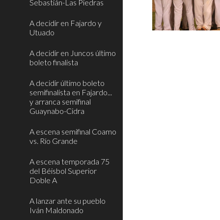
Sebastián-Las Piedras
A decidir en Fajardo y
Utuado
A decidir en Juncos último
boleto finalista
A decidir último boleto
semifinalista en Fajardo...
y arranca semifinal
Guaynabo-Cidra
A escena semifinal Coamo
vs. Río Grande
A escena temporada 75
del Béisbol Superior
Doble A
A lanzar ante su pueblo
Iván Maldonado