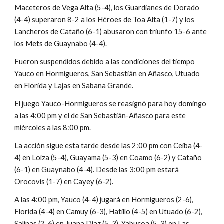
Maceteros de Vega Alta (5-4), los Guardianes de Dorado 
(4-4) superaron 8-2 a los Héroes de Toa Alta (1-7) y los 
Lancheros de Cataño (6-1) abusaron con triunfo 15-6 ante 
los Mets de Guaynabo (4-4).
Fueron suspendidos debido a las condiciones del tiempo  
Yauco en Hormigueros, San Sebastián en Añasco, Utuado 
en Florida y Lajas en Sabana Grande.
El juego Yauco-Hormigueros se reasignó para hoy domingo 
a las 4:00 pm y el de San Sebastián-Añasco para este 
miércoles a las 8:00 pm.
La acción sigue esta tarde desde las 2:00 pm con Ceiba (4-
4) en Loíza (5-4), Guayama (5-3) en Coamo (6-2) y Cataño 
(6-1) en Guaynabo (4-4). Desde las 3:00 pm estará 
Orocovis (1-7) en Cayey (6-2). 
A las 4:00 pm, Yauco (4-4) jugará en Hormigueros (2-6), 
Florida (4-4) en Camuy (6-3), Hatillo (4-5) en Utuado (6-2), 
Salinas (2-6) en Juana Díaz (5-3), Yabucoa (5-3) en Las 