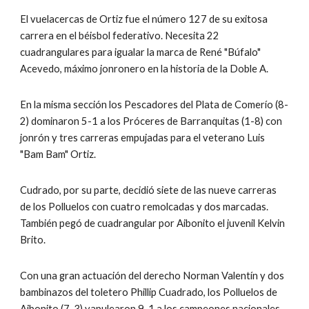
El vuelacercas de Ortiz fue el número 127 de su exitosa 
carrera en el béisbol federativo. Necesita 22 
cuadrangulares para igualar la marca de René "Búfalo" 
Acevedo, máximo jonronero en la historia de la Doble A.
En la misma sección los Pescadores del Plata de Comerío (8-
2) dominaron 5-1 a los Próceres de Barranquitas (1-8) con 
jonrón y tres carreras empujadas para el veterano Luis 
"Bam Bam" Ortiz.
Cudrado, por su parte, decidió siete de las nueve carreras 
de los Polluelos con cuatro remolcadas y dos marcadas.  
También pegó de cuadrangular por Aibonito el juvenil Kelvin 
Brito.
Con una gran actuación del derecho Norman Valentín y dos 
bambinazos del toletero Phillip Cuadrado, los Polluelos de 
Aibonito (7-3) vapulearon 9-1 a los campeones nacionales 