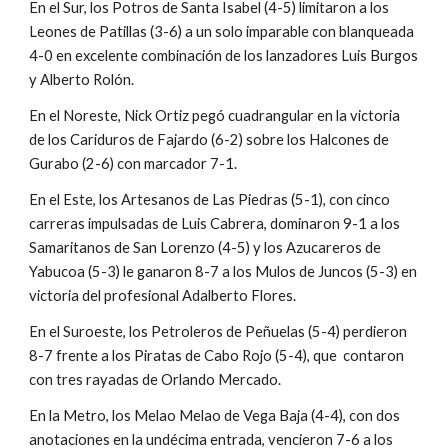
En el Sur, los Potros de Santa Isabel (4-5) limitaron a los 
Leones de Patillas (3-6) a un solo imparable con blanqueada 
4-0 en excelente combinación de los lanzadores Luis Burgos 
y Alberto Rolón.
En el Noreste, Nick Ortiz pegó cuadrangular en la victoria 
de los Cariduros de Fajardo (6-2) sobre los Halcones de 
Gurabo (2-6) con marcador 7-1.
En el Este, los Artesanos de Las Piedras (5-1), con cinco 
carreras impulsadas de Luis Cabrera, dominaron 9-1 a los 
Samaritanos de San Lorenzo (4-5) y los Azucareros de 
Yabucoa (5-3) le ganaron 8-7 a los Mulos de Juncos (5-3) en 
victoria del profesional Adalberto Flores.
En el Suroeste, los Petroleros de Peñuelas (5-4) perdieron 
8-7 frente a los Piratas de Cabo Rojo (5-4), que  contaron 
con tres rayadas de Orlando Mercado.
En la Metro, los Melao Melao de Vega Baja (4-4), con dos 
anotaciones en la undécima entrada, vencieron 7-6 a los 