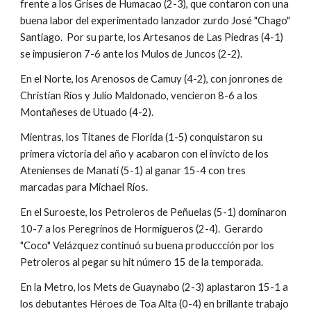
frente a los Grises de Humacao (2-3), que contaron con una 
buena labor del experimentado lanzador zurdo José "Chago" 
Santiago.  Por su parte, los Artesanos de Las Piedras (4-1) 
se impusieron 7-6 ante los Mulos de Juncos (2-2).
En el Norte, los Arenosos de Camuy (4-2), con jonrones de 
Christian Ríos y Julio Maldonado, vencieron 8-6 a los 
Montañeses de Utuado (4-2).
Mientras, los Titanes de Florida (1-5) conquistaron su 
primera victoria del año y acabaron con el invicto de los 
Atenienses de Manatí (5-1) al ganar 15-4 con tres 
marcadas para Michael Ríos.
En el Suroeste, los Petroleros de Peñuelas (5-1) dominaron 
10-7 a los Peregrinos de Hormigueros (2-4).  Gerardo 
"Coco" Velázquez continuó su buena produccción por los 
Petroleros al pegar su hit número 15 de la temporada.
En la Metro, los Mets de Guaynabo (2-3) aplastaron 15-1 a 
los debutantes Héroes de Toa Alta (0-4) en brillante trabajo 