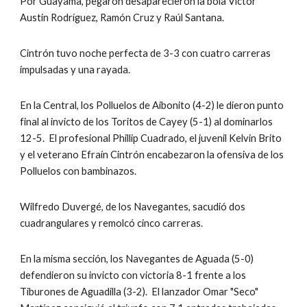
Por Guayama, pegaron desaparecieron la bola Víctor 
Austin Rodríguez, Ramón Cruz y Raúl Santana.
Cintrón tuvo noche perfecta de 3-3 con cuatro carreras 
impulsadas y una rayada.
En la Central, los Polluelos de Aibonito (4-2) le dieron punto 
final al invicto de los Toritos de Cayey (5-1) al dominarlos 
12-5.  El profesional Phillip Cuadrado, el juvenil Kelvin Brito 
y el veterano Efraín Cintrón encabezaron la ofensiva de los 
Polluelos con bambinazos.
Wilfredo Duvergé, de los Navegantes, sacudió dos 
cuadrangulares y remolcó cinco carreras.
En la misma sección, los Navegantes de Aguada (5-0) 
defendieron su invicto con victoria 8-1 frente a los 
Tiburones de Aguadilla (3-2).  El lanzador Omar "Seco" 