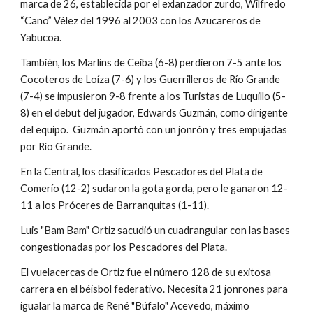
marca de 26, establecida por el exlanzador zurdo, Wilfredo 
“Cano” Vélez del 1996 al 2003 con los Azucareros de 
Yabucoa.
También, los Marlins de Ceiba (6-8) perdieron 7-5 ante los 
Cocoteros de Loíza (7-6) y los Guerrilleros de Río Grande 
(7-4) se impusieron 9-8 frente a los Turistas de Luquillo (5-
8) en el debut del jugador, Edwards Guzmán, como dirigente 
del equipo.  Guzmán aportó con un jonrón y tres empujadas 
por Río Grande.
En la Central, los clasificados Pescadores del Plata de 
Comerío (12-2) sudaron la gota gorda, pero le ganaron 12-
11 a los Próceres de Barranquitas (1-11).
Luis "Bam Bam" Ortiz sacudió un cuadrangular con las bases 
congestionadas por los Pescadores del Plata.
El vuelacercas de Ortiz fue el número 128 de su exitosa 
carrera en el béisbol federativo. Necesita 21 jonrones para 
igualar la marca de René "Búfalo" Acevedo, máximo 