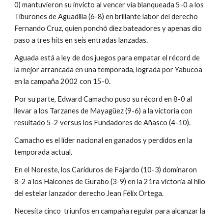
0) mantuvieron su invicto al vencer vía blanqueada 5-0 a los 
Tiburones de Aguadilla (6-8) en brillante labor del derecho 
Fernando Cruz, quien ponchó diez bateadores y apenas dio 
paso a tres hits en seis entradas lanzadas.
Aguada está a ley de dos juegos para empatar el récord de 
la mejor arrancada en una temporada, lograda por Yabucoa 
en la campaña 2002 con 15-0.
Por su parte, Edward Camacho puso su récord en 8-0 al 
llevar a los Tarzanes de Mayagüez (9-6) a la victoria con 
resultado 5-2 versus los Fundadores de Añasco (4-10).
Camacho es el líder nacional en ganados y perdidos en la 
temporada actual.
En el Noreste, los Cariduros de Fajardo (10-3) dominaron 
8-2 a los Halcones de Gurabo (3-9) en la 21ra victoria al hilo 
del estelar lanzador derecho Jean Félix Ortega.
Necesita cinco  triunfos en campaña regular para alcanzar la 