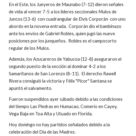
En el Este, los Jueyeros de Maunabo (7-12) dieron señales 
de vida al vencer 7-5 a los líderes seccionales Mulos de 
Juncos (13-6)  con cuadrangular de Elvis Corporán  con uno 
abordo en la novena entrada.  Corporán dio el bambinazo 
ante los envíos de Gabriel Robles, quien jugó las nueve 
posiciones por los junqueños.  Robles es el campocorto 
regular de los Mulos.
Además, los Azucareros de Yabucoa (12-8) aseguraron el 
segundo puesto de la sección al dominar 4-2 a los 
Samaritanos de San Lorenzo (8-11).  El derecho Rawell 
Rivera consiguió la victoria y Félix "Picor" Santana se 
apuntó el salvamento.
Fueron suspendidos ayer sábado debido a las condiciones 
del tiempo Las Piedras en Humacao, Comerío en Cayey, 
Vega Baja en Toa Alta y Utuado en Florida.
Hoy domingo no hay partidos señalados debido a la 
celebración del Día de las Madres.