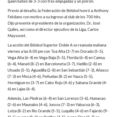
quien bateó de 3-3 con tres empujadas y un jonrón.
Previo al desafío, la Federación de Béisbol honró a Anthony 
Felciiano con motivo a su ingreso al club de los 700 hits.  
Dijo presente el presidente de la organización, Dr. José 
Quiles, así como el director ejecutivo de la Liga, Carlos 
Maysonet.
La acción del Béisbol Superior Doble A se reanuda mañana 
viernes a las 8:00 pm con Toa Alta (3-7) en Dorado (5-5), 
Vega Alta (6-4) en Vega Baja (5-5), Florida (6-4) en Camuy 
(6-4), Manatí (8-2) en Barceloneta (3-7), Hatillo (2-8) en 
Utuado (5-5), Aguadilla (2-8) en San Sebastián (7-3), Añasco 
(7-3) en Moca (4-6), Peñuelas (8-2) en Yauco (5-5), 
Hormigueros (3-7) en Cabo Rojo (4-6) y Sabana Grande (4-
6) en Lajas (6-4).
Además, Las Piedras (6-4) en San Lorenzo (3-6), Humacao 
(2-6) en Maunabo (4-6), Juncos (7-3) en Yabucoa (6-3),  
Loíza (8-2) en Río Grande (5-5), Luquillo (4-6) en Fajardo (9-