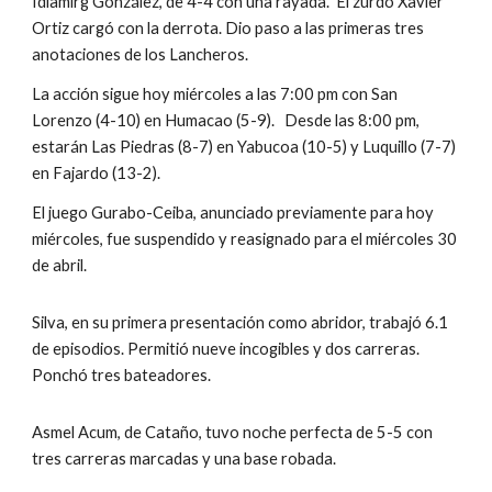
Idlamirg González, de 4-4 con una rayada.  El zurdo Xavier 
Ortiz cargó con la derrota. Dio paso a las primeras tres 
anotaciones de los Lancheros.
La acción sigue hoy miércoles a las 7:00 pm con San 
Lorenzo (4-10) en Humacao (5-9).   Desde las 8:00 pm, 
estarán Las Piedras (8-7) en Yabucoa (10-5) y Luquillo (7-7) 
en Fajardo (13-2).
El juego Gurabo-Ceiba, anunciado previamente para hoy 
miércoles, fue suspendido y reasignado para el miércoles 30 
de abril.
Silva, en su primera presentación como abridor, trabajó 6.1 
de episodios. Permitió nueve incogibles y dos carreras. 
Ponchó tres bateadores.
Asmel Acum, de Cataño, tuvo noche perfecta de 5-5 con 
tres carreras marcadas y una base robada.