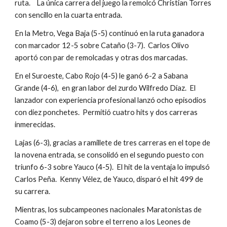
ruta.    La única carrera del juego la remolcó Christian Torres 
con sencillo en la cuarta entrada.
En la Metro, Vega Baja (5-5) continuó en la ruta ganadora 
con marcador 12-5 sobre Cataño (3-7).  Carlos Olivo 
aportó con par de remolcadas y otras dos marcadas.
En el Suroeste, Cabo Rojo (4-5) le ganó 6-2 a Sabana 
Grande (4-6),  en gran labor del zurdo Wilfredo Díaz.  El 
lanzador con experiencia profesional lanzó ocho episodios 
con diez ponchetes.  Permitió cuatro hits y dos carreras 
inmerecidas.
Lajas (6-3), gracias a ramillete de tres carreras en el tope de 
la novena entrada, se consolidó en el segundo puesto con 
triunfo 6-3 sobre Yauco (4-5).  El hit de la ventaja lo impulsó 
Carlos Peña.  Kenny Vélez, de Yauco, disparó el hit 499 de 
su carrera.
Mientras, los subcampeones nacionales Maratonistas de 
Coamo (5-3) dejaron sobre el terreno a los Leones de 