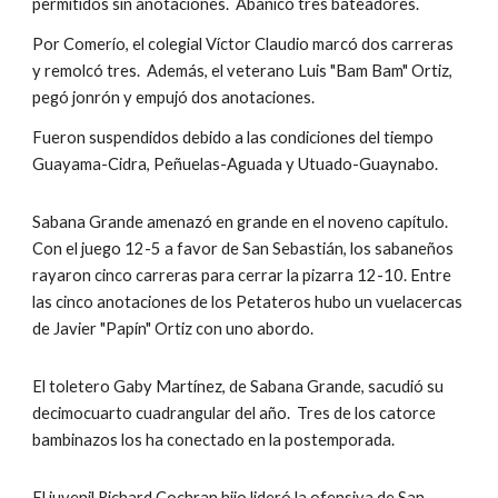
permitidos sin anotaciones.  Abanicó tres bateadores.
Por Comerío, el colegial Víctor Claudio marcó dos carreras 
y remolcó tres.  Además, el veterano Luis "Bam Bam" Ortiz, 
pegó jonrón y empujó dos anotaciones.
Fueron suspendidos debido a las condiciones del tiempo 
Guayama-Cidra, Peñuelas-Aguada y Utuado-Guaynabo.
Sabana Grande amenazó en grande en el noveno capítulo.  
Con el juego 12-5 a favor de San Sebastián, los sabaneños 
rayaron cinco carreras para cerrar la pizarra 12-10. Entre 
las cinco anotaciones de los Petateros hubo un vuelacercas 
de Javier "Papín" Ortiz con uno abordo.
El toletero Gaby Martínez, de Sabana Grande, sacudió su 
decimocuarto cuadrangular del año.  Tres de los catorce 
bambinazos los ha conectado en la postemporada.    
El juvenil Richard Cochran hijo lideró la ofensiva de San 