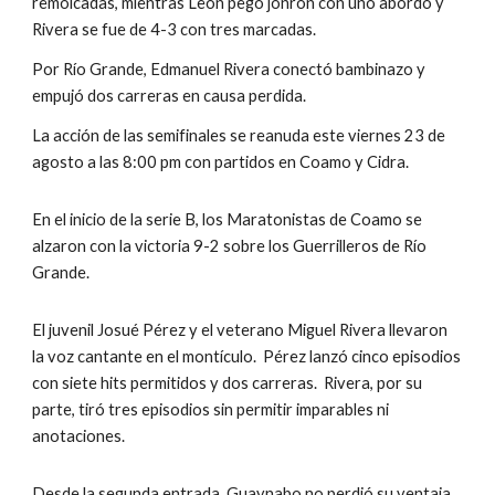
remolcadas, mientras León pegó jonrón con uno abordo y 
Rivera se fue de 4-3 con tres marcadas.
Por Río Grande, Edmanuel Rivera conectó bambinazo y 
empujó dos carreras en causa perdida.
La acción de las semifinales se reanuda este viernes 23 de 
agosto a las 8:00 pm con partidos en Coamo y Cidra.
En el inicio de la serie B, los Maratonistas de Coamo se 
alzaron con la victoria 9-2 sobre los Guerrilleros de Río 
Grande.
El juvenil Josué Pérez y el veterano Miguel Rivera llevaron 
la voz cantante en el montículo.  Pérez lanzó cinco episodios 
con siete hits permitidos y dos carreras.  Rivera, por su 
parte, tiró tres episodios sin permitir imparables ni 
anotaciones.
Desde la segunda entrada, Guaynabo no perdió su ventaja 