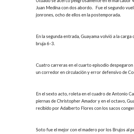
Utuado se acercó peligrosamente en el marcador 4-3
Juan Medina con dos abordo.   Fue el segundo vuelac
jonrones, ocho de ellos en la postemporada.
En la segunda entrada, Guayama volvió a la carga c
bruja 6-3.
Cuatro carreras en el cuarto episodio despegaron 
un corredor en circulación y error defensivo de Co
En el sexto acto, roleta en el cuadro de Antonio Can
piernas de Christopher Amador y en el octavo, Gua
recibido por Adalberto Flores con los sacos conge
Soto fue el mejor con el madero por los Brujos al 