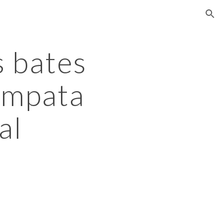
ion
 bates 
empata 
al