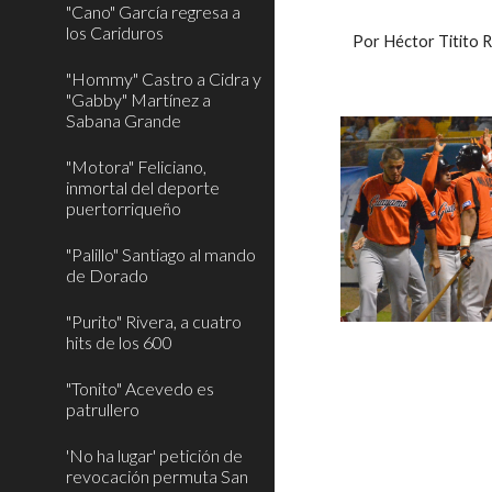
"Cano" García regresa a
los Cariduros
 Por Héctor Titito
"Hommy" Castro a Cidra y
"Gabby" Martínez a
Sabana Grande
"Motora" Feliciano,
inmortal del deporte
puertorriqueño
"Palillo" Santiago al mando
de Dorado
"Purito" Rivera, a cuatro
hits de los 600
"Tonito" Acevedo es
patrullero
'No ha lugar' petición de
revocación permuta San