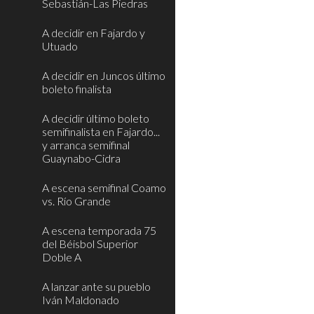
Sebastián-Las Piedras
A decidir en Fajardo y
Utuado
A decidir en Juncos último
boleto finalista
A decidir último boleto
semifinalista en Fajardo...
y arranca semifinal
Guaynabo-Cidra
A escena semifinal Coamo
vs. Río Grande
A escena temporada 75
del Béisbol Superior
Doble A
A lanzar ante su pueblo
Iván Maldonado