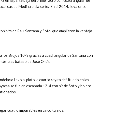
 en la parte baja del primer acto con cuadrangular de 
ercas de Medina en la serie.  En el 2014, lleva once 
on hits de Raúl Santana y Soto, que ampliaron la ventaja 
a los Brujos 10-3 gracias a cuadrangular de Santana con 
rtés tras batazo de José Ortiz.
delaria llevó al plato la cuarta rayita de Utuado en las 
yama se fue en escapada 12-4 con hit de Soto y boleto 
stionados.
pegar cuatro imparables en cinco turnos.