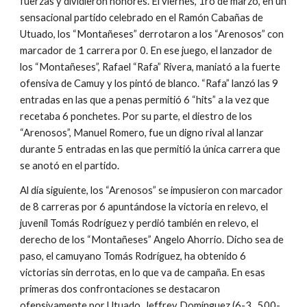
fuerzas y dividieron honores. El viernes, 1ro de marzo, en un 
sensacional partido celebrado en el Ramón Cabañas de 
Utuado, los “Montañeses” derrotaron a los “Arenosos” con 
marcador de 1 carrera por 0. En ese juego, el lanzador de 
los “Montañeses”, Rafael “Rafa” Rivera, maniató a la fuerte 
ofensiva de Camuy y los pintó de blanco. “Rafa” lanzó las 9 
entradas en las que a penas permitió 6 “hits” a la vez que 
recetaba 6 ponchetes. Por su parte, el diestro de los 
“Arenosos”, Manuel Romero, fue un digno rival al lanzar 
durante 5 entradas en las que permitió la única carrera que 
se anotó en el partido.
Al día siguiente, los “Arenosos” se impusieron con marcador 
de 8 carreras por 6 apuntándose la victoria en relevo, el 
juvenil Tomás Rodríguez y perdió también en relevo, el 
derecho de los “Montañeses” Angelo Ahorrio. Dicho sea de 
paso, el camuyano Tomás Rodríguez, ha obtenido 6 
victorias sin derrotas, en lo que va de campaña. En esas 
primeras dos confrontaciones se destacaron 
ofensivamente por Utuado, Jeffrey Domínguez (6-3, .500- 