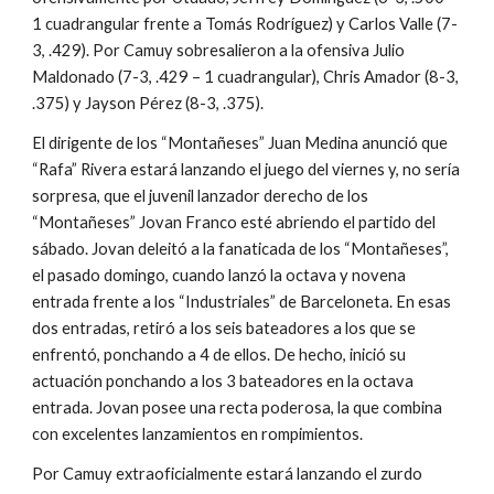
1 cuadrangular frente a Tomás Rodríguez) y Carlos Valle (7-
3, .429). Por Camuy sobresalieron a la ofensiva Julio 
Maldonado (7-3, .429 – 1 cuadrangular), Chris Amador (8-3, 
.375) y Jayson Pérez (8-3, .375).
El dirigente de los “Montañeses” Juan Medina anunció que 
“Rafa” Rivera estará lanzando el juego del viernes y, no sería 
sorpresa, que el juvenil lanzador derecho de los 
“Montañeses” Jovan Franco esté abriendo el partido del 
sábado. Jovan deleitó a la fanaticada de los “Montañeses”, 
el pasado domingo, cuando lanzó la octava y novena 
entrada frente a los “Industriales” de Barceloneta. En esas 
dos entradas, retiró a los seis bateadores a los que se 
enfrentó, ponchando a 4 de ellos. De hecho, inició su 
actuación ponchando a los 3 bateadores en la octava 
entrada. Jovan posee una recta poderosa, la que combina 
con excelentes lanzamientos en rompimientos. 
Por Camuy extraoficialmente estará lanzando el zurdo 