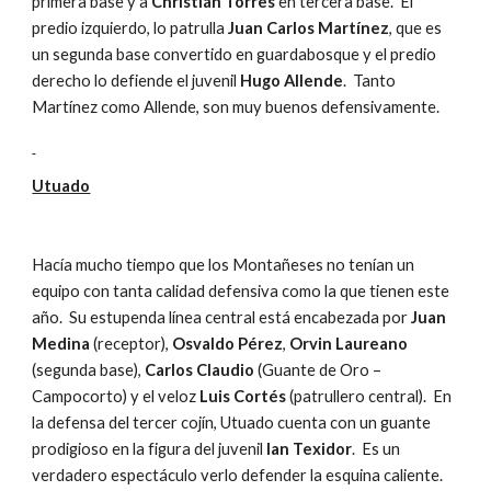
primera base y a 
Christián Torres
 en tercera base.  El 
predio izquierdo, lo patrulla 
Juan Carlos Martínez
, que es 
un segunda base convertido en guardabosque y el predio 
derecho lo defiende el juvenil 
Hugo Allende
.  Tanto 
Martínez como Allende, son muy buenos defensivamente.
Utuado
Hacía mucho tiempo que los Montañeses no tenían un 
equipo con tanta calidad defensiva como la que tienen este 
año.  Su estupenda línea central está encabezada por 
Juan 
Medina
 (receptor), 
Osvaldo Pérez
, 
Orvin Laureano
(segunda base), 
Carlos Claudio
 (Guante de Oro – 
Campocorto) y el veloz 
Luis Cortés
 (patrullero central).  En 
la defensa del tercer cojín, Utuado cuenta con un guante 
prodigioso en la figura del juvenil 
Ian Texidor
.  Es un 
verdadero espectáculo verlo defender la esquina caliente.  