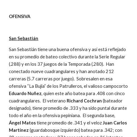
OFENSIVA
San Sebastián
San Sebastián tiene una buena ofensiva y así está reflejado 
en su promedio de bateo colectivo durante la Serie Regular 
(.288) y en los 37 juegos de la Temporada (.280).  Han 
conectado nueve cuadrangulares y han anotado 212 
carreras (5.7 carreras por juego).  Sobresalen en esa 
ofensiva “La Bujía” de los Patrulleros, el valioso campocorto 
Eduardo Nuñez
, quien este año batea para .408 con cinco 
cuadrangulares.  El veterano 
Richard Cochran
 (bateador 
designado), tiene promedio de .333 y ha sido puntal durante 
todo el año en la ofensiva pepiniana.  El segunda base, 
Ángel Matos
 tiene promedio de .341 y el veloz 
Juan Carlos 
Martínez
 (guardabosque izquierdo) batea para .342; con 