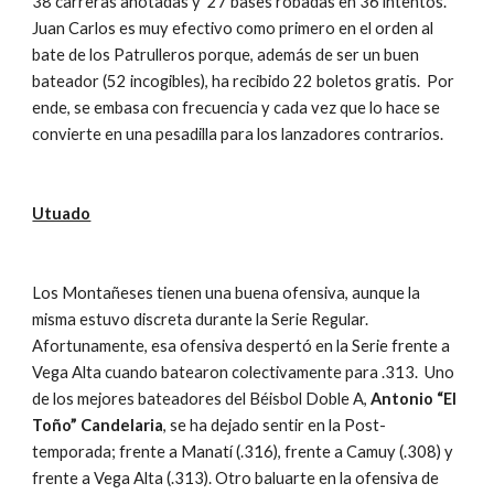
38 carreras anotadas y  27 bases robadas en 36 intentos.  
Juan Carlos es muy efectivo como primero en el orden al 
bate de los Patrulleros porque, además de ser un buen 
bateador (52 incogibles), ha recibido 22 boletos gratis.  Por 
ende, se embasa con frecuencia y cada vez que lo hace se 
convierte en una pesadilla para los lanzadores contrarios.
Utuado
Los Montañeses tienen una buena ofensiva, aunque la 
misma estuvo discreta durante la Serie Regular.  
Afortunamente, esa ofensiva despertó en la Serie frente a 
Vega Alta cuando batearon colectivamente para .313.  Uno 
de los mejores bateadores del Béisbol Doble A, 
Antonio “El 
Toño” Candelaria
, se ha dejado sentir en la Post-
temporada; frente a Manatí (.316), frente a Camuy (.308) y 
frente a Vega Alta (.313). Otro baluarte en la ofensiva de 