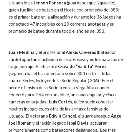
Utuado lo es 
Jensen Fonseca 
(guardabosque izquierdo), 
quien fue líder de bateo en el Norte con promedio de .380; 
es el primer bate en la alineación y durante los 36 juegos ha 
conectado 47 incogibles con 29 carreras anotadas y su 
promedio de bateo durante todo el año es de .353. 
Juan Medina
 y el profesional 
Alexis Oliveras
 (bateador 
zurdo) aportan muchísimo en la ofensiva y en los batazos de 
largometraje.  El eficiente 
Osvaldo “Valdito” Pérez
(segunda base) ha conectado sobre 300 en tres de las 
cuatro Series, incluyendo la Serie Regular (.306).  Fue el 
héroe ofensivo de la Serie frente a Vega Alta cuando 
conectó para .364 con un doble, un cuadrangular y cinco 
carreras empujadas.  
Luis Cortés
, quién suele conectar 
muchos incogibles, es otra de las armas ofensivas de 
Utuado.  El veterano 
Edwin Cancel
, el guardabosque 
Ángel 
Joel Román
 y el recién llegado 
Isbal Davis,
 actuaran 
primordialmente como bateadores designados.  Los tres 