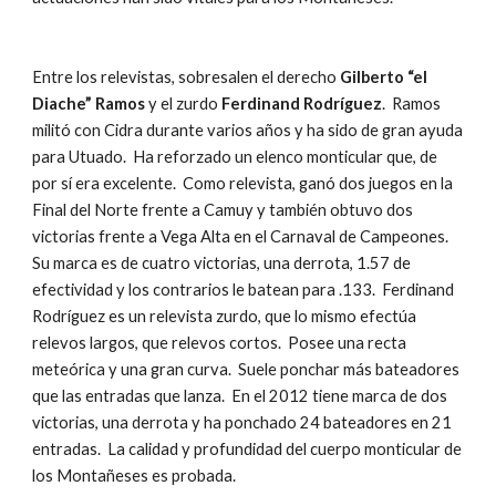
Entre los relevistas, sobresalen el derecho 
Gilberto “el 
Diache” Ramos 
y el zurdo
 Ferdinand Rodríguez
.  Ramos 
militó con Cidra durante varios años y ha sido de gran ayuda 
para Utuado.  Ha reforzado un elenco monticular que, de 
por sí era excelente.  Como relevista, ganó dos juegos en la 
Final del Norte frente a Camuy y también obtuvo dos 
victorias frente a Vega Alta en el Carnaval de Campeones.  
Su marca es de cuatro victorias, una derrota, 1.57 de 
efectividad y los contrarios le batean para .133.  Ferdinand 
Rodríguez es un relevista zurdo, que lo mismo efectúa 
relevos largos, que relevos cortos.  Posee una recta 
meteórica y una gran curva.  Suele ponchar más bateadores 
que las entradas que lanza.  En el 2012 tiene marca de dos 
victorias, una derrota y ha ponchado 24 bateadores en 21 
entradas.  La calidad y profundidad del cuerpo monticular de 
los Montañeses es probada.