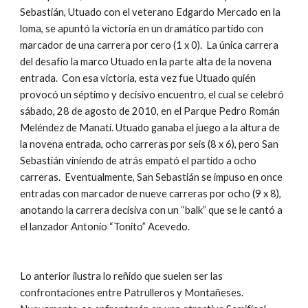
Sebastián, Utuado con el veterano Edgardo Mercado en la 
loma, se apuntó la victoria en un dramático partido con 
marcador de una carrera por cero (1 x 0).  La única carrera 
del desafío la marco Utuado en la parte alta de la novena 
entrada.  Con esa victoria, esta vez fue Utuado quién 
provocó un séptimo y decisivo encuentro, el cual se celebró 
sábado, 28 de agosto de 2010, en el Parque Pedro Román 
Meléndez de Manatí. Utuado ganaba el juego a la altura de 
la novena entrada, ocho carreras por seis (8 x 6), pero San 
Sebastián viniendo de atrás empató el partido a ocho 
carreras.  Eventualmente, San Sebastián se impuso en once 
entradas con marcador de nueve carreras por ocho (9 x 8), 
anotando la carrera decisiva con un “balk” que se le cantó a 
el lanzador Antonio “Tonito” Acevedo. 
Lo anterior ilustra lo reñido que suelen ser las 
confrontaciones entre Patrulleros y Montañeses.  