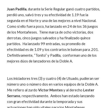
Juan Padilla
, durante la Serie Regular ganó cuatro partidos, 
perdió uno, salvó tres y su efectividad de 1.19 fue la 
segunda en el Norte y una de las mejores a nivel Nacional. 
Como si ello fuera poco, ha lanzado en 24 de los 36 juegos 
de los Montañeses.  Tiene marca de ocho victorias, dos 
derrotas, cinco juegos salvados y ha finalizado quince 
partidos.  Ha lanzado 99 entradas, su promedio de 
efectividad es de 1.09 y los contrarios le batean para .201.  
Definitivamente, “Tonito” y Padilla,  conforman uno de los 
mejores dúos de lanzadores de la Doble A. 
Los iniciadores tres (3) y cuatro (4) de Utuado, pudieran ser 
número uno o número dos en varios equipos de la Doble A.  
Me refiero al zurdo 
Víctor Montes
 y al derecho 
Lester 
Serrano
, respectivamente.  Ambos han estado lanzando 
con gran efectividad durante la temporada y sus 
actuaciones han sido vitales para los Montañeses. 