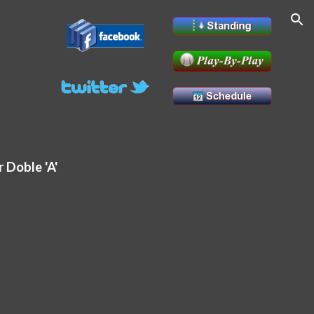
ion
r Doble 'A'